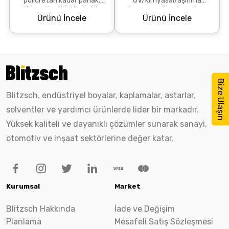
poliüretan kadar parlak.
UV/kimyasal/aşınma
1/4 sertleştirici ile üstün
dayanımı yüksek, renk ve
Ürünü İncele
Ürünü İncele
sonuçlar verir. Epoksi veya
parlaklık koruyan son kat
tek bileşenli ...
çözümdür. Epoksi ara
katlar üz...
Bize Ulaşın
Blitzsch, endüstriyel boyalar, kaplamalar, astarlar,
solventler ve yardımcı ürünlerde lider bir markadır.
Yüksek kaliteli ve dayanıklı çözümler sunarak sanayi,
otomotiv ve inşaat sektörlerine değer katar.
Kurumsal
Market
Blitzsch Hakkında
İade ve Değişim
Planlama
Mesafeli Satış Sözleşmesi