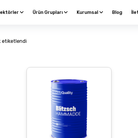
ektörler
Ürün Grupları
Kurumsal
Blog
İle
k etiketlendi