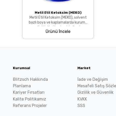
Metil Etil Ketoksim (MEKO)
Metil Etil Ketoksim (MEKO), solvent
bazlı boya ve kaplamalarda kuruma
geciktirici katkı olarak kullanılan
Ürünü İncele
renksiz sıvıdı...
Kurumsal
Market
Blitzsch Hakkında
İade ve Değişim
Planlama
Mesafeli Satış Sözl
Kariyer Fırsatları
Gizlilik ve Güvenlik
Kalite Politikamız
KVKK
Referans Projeler
SSS