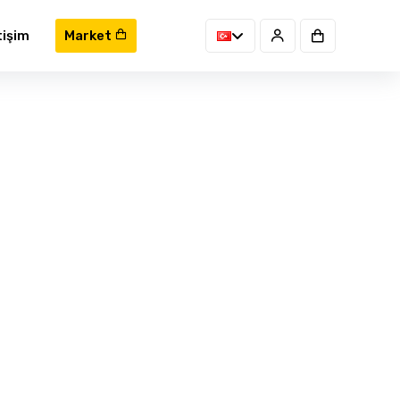
tişim
Market