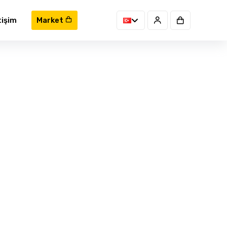
tişim
Market