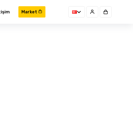
tişim
Market