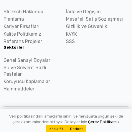
Blitzsch Hakkında
İade ve Değişim
Planlama
Mesafeli Satış Sözleşmesi
Kariyer Fırsatları
Gizlilik ve Güvenlik
Kalite Politikamız
KVKK
Referans Projeler
SSS
Sektörler
Genel Sanayi Boyaları
Su ve Solvent Bazlı
Pastalar
Koruyucu Kaplamalar
Hammaddeler
Veri politikasındaki amaçlarla sınırlı ve mevzuata uygun şekilde
2026 ©
Blitzsch.com
Tüm hakları saklıdır.
çerez konumlandırmaktayız. Detaylar için
Çerez Politikamız
Kabul Et
Reddet