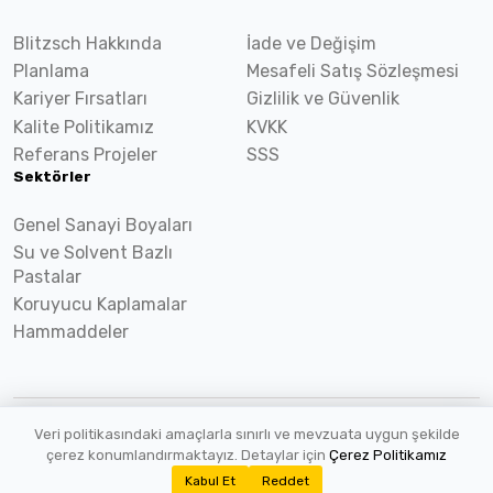
Blitzsch Hakkında
İade ve Değişim
Planlama
Mesafeli Satış Sözleşmesi
Kariyer Fırsatları
Gizlilik ve Güvenlik
Kalite Politikamız
KVKK
Referans Projeler
SSS
Sektörler
Genel Sanayi Boyaları
Su ve Solvent Bazlı
Pastalar
Koruyucu Kaplamalar
Hammaddeler
Veri politikasındaki amaçlarla sınırlı ve mevzuata uygun şekilde
2026 ©
Blitzsch.com
Tüm hakları saklıdır.
çerez konumlandırmaktayız. Detaylar için
Çerez Politikamız
Kabul Et
Reddet