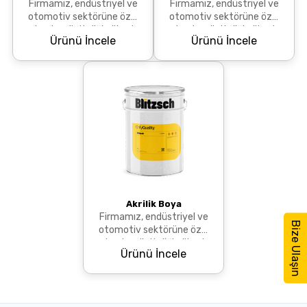
Firmamız, endüstriyel ve
Firmamız, endüstriyel ve
otomotiv sektörüne özel
otomotiv sektörüne özel
olarak geliştirdiği yüksek
olarak geliştirdiği yüksek
Ürünü İncele
Ürünü İncele
kaliteli akrilik mat boyaları,
kaliteli akrilik yarı mat
RAL renk skal...
boyaları, RAL renk...
Akrilik Boya
Firmamız, endüstriyel ve
Bize Ulaşın
otomotiv sektörüne özel
olarak geliştirdiği yüksek
Ürünü İncele
kaliteli akrilik boyaları, RAL
renk skalasın...