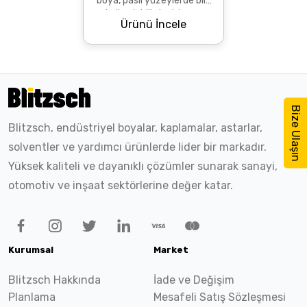
boya, paslı yüzeylerde bile
kullanılabilir, hızlı kurur,
Ürünü İncele
korozyon ve kimyasallara
karşı üstün...
Bize Ulaşın
Blitzsch, endüstriyel boyalar, kaplamalar, astarlar,
solventler ve yardımcı ürünlerde lider bir markadır.
Yüksek kaliteli ve dayanıklı çözümler sunarak sanayi,
otomotiv ve inşaat sektörlerine değer katar.
Kurumsal
Market
Blitzsch Hakkında
İade ve Değişim
Planlama
Mesafeli Satış Sözleşmesi