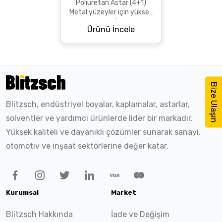
Poliüretan Astar (4+1)
Metal yüzeyler için yüksek
yapışma ve korozyon
Ürünü İncele
dayanımı sağlayan, hızlı
kuruyan, iyi zımparalanab...
Bize Ulaşın
Blitzsch, endüstriyel boyalar, kaplamalar, astarlar,
solventler ve yardımcı ürünlerde lider bir markadır.
Yüksek kaliteli ve dayanıklı çözümler sunarak sanayi,
otomotiv ve inşaat sektörlerine değer katar.
Kurumsal
Market
Blitzsch Hakkında
İade ve Değişim