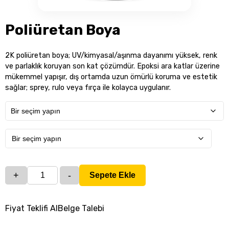
Poliüretan Boya
2K poliüretan boya; UV/kimyasal/aşınma dayanımı yüksek, renk
ve parlaklık koruyan son kat çözümdür. Epoksi ara katlar üzerine
mükemmel yapışır, dış ortamda uzun ömürlü koruma ve estetik
sağlar; sprey, rulo veya fırça ile kolayca uygulanır.
+
-
Sepete Ekle
Poliüretan
Boya
adet
Fiyat Teklifi Al
Belge Talebi