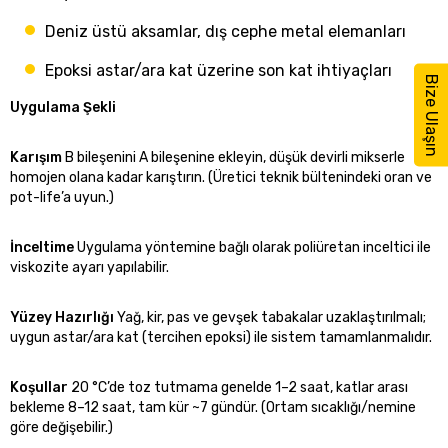
Deniz üstü aksamlar, dış cephe metal elemanları
Epoksi astar/ara kat üzerine son kat ihtiyaçları
Bize Ulaşın
Uygulama Şekli
Karışım
B bileşenini A bileşenine ekleyin, düşük devirli mikserle
homojen olana kadar karıştırın. (Üretici teknik bültenindeki oran ve
pot-life’a uyun.)
İnceltime
Uygulama yöntemine bağlı olarak poliüretan inceltici ile
viskozite ayarı yapılabilir.
Yüzey Hazırlığı
Yağ, kir, pas ve gevşek tabakalar uzaklaştırılmalı;
uygun astar/ara kat (tercihen epoksi) ile sistem tamamlanmalıdır.
Koşullar
20 °C’de toz tutmama genelde 1–2 saat, katlar arası
bekleme 8–12 saat, tam kür ~7 gündür. (Ortam sıcaklığı/nemine
göre değişebilir.)