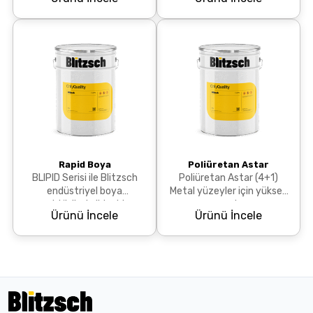
seçenekleriyle yüksek
kaliteli akrilik yarı mat
kaliteli selülozik boyalar
boyaları, RAL renk...
üreti...
Rapid Boya
Poliüretan Astar
BLIPID Serisi ile Blitzsch
Poliüretan Astar (4+1)
endüstriyel boya
Metal yüzeyler için yüksek
sektöründe lider bir
yapışma ve korozyon
Ürünü İncele
Ürünü İncele
firmadır. Firmamız, mat,
dayanımı sağlayan, hızlı
yarı mat ve parlak
kuruyan, iyi zımparalanab...
seçenekleri...